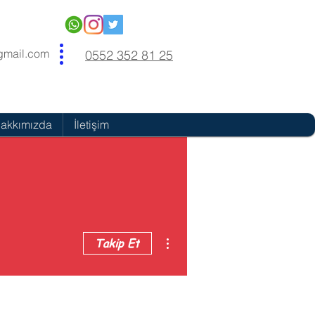
gmail.com
0552 352 81 25
akkımızda
İletişim
Diğer Eylemler
Takip Et