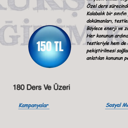
Özel ders sürecinde 
Kalabalık bir sınıfı
dokümanları, testler
Böylece enerji ve z
Her konunun ardında
150 TL
testleriyle hem de d
pekiştirilmesi sağla
anlatılan konunun pe
180 Ders Ve Üzeri
Sosyal Me
Kampanyalar