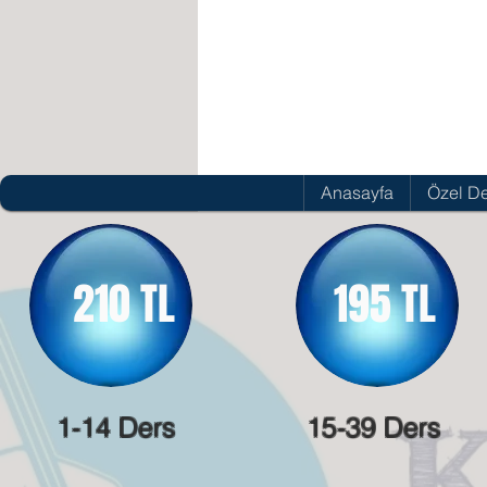
Anasayfa
Özel De
210 TL
195 TL
1-14 Ders
15-39 Ders