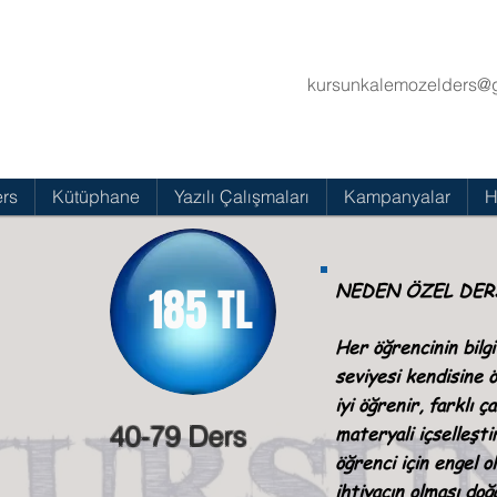
kursunkalemozelders@
rs
Kütüphane
Yazılı Çalışmaları
Kampanyalar
H
185 TL
NEDEN ÖZEL DERS
Her öğrencinin bilgi
seviyesi kendisine ö
iyi öğrenir, farklı 
40-79 Ders
materyali içselleşti
öğrenci için engel o
ihtiyacın olması doğ