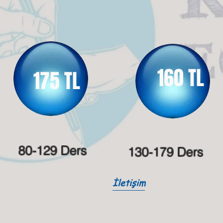
160 TL
175 TL
80-129 Ders
130-179 Ders
İletişim