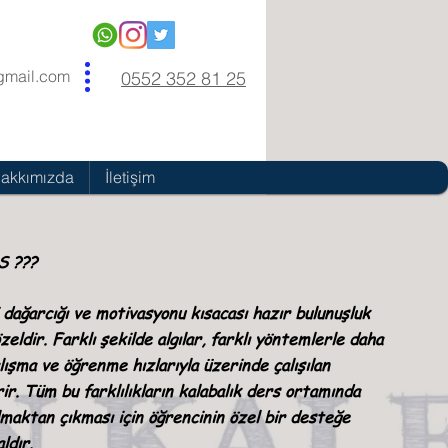
gmail.com
0552 352 81 25
akkımızda
İletişim
 ???
 dağarcığı ve motivasyonu kısacası hazır bulunuşluk
zeldir. Farklı şekilde algılar, farklı yöntemlerle daha
çalışma ve öğrenme hızlarıyla üzerinde çalışılan
rir. Tüm bu farklılıkların kalabalık ders ortamında
lmaktan çıkması için öğrencinin özel bir desteğe
aldır.